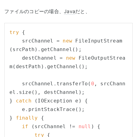
ファイルのコピーの場合、
Java
だと、
try
 {

    srcChannel = 
new
 FileInputStream
(srcPath).getChannel();

    destChannel = 
new
 FileOutputStrea
m(destPath).getChannel();

    srcChannel.transferTo(
0
, srcChann
el.size(), destChannel);

} 
catch
 (IOException e) {

    e.printStackTrace();

} 
finally
 {

if
 (srcChannel != 
null
) {

try
 {
