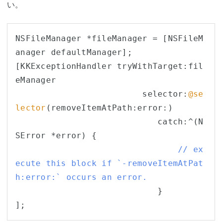
い。
NSFileManager *fileManager = [NSFileM
anager defaultManager];

[KKExceptionHandler tryWithTarget:fil
eManager

                         selector:
@se
lector
(removeItemAtPath:error:)

                            catch:^(N
SError *error) {

// ex
ecute this block if `-removeItemAtPat
h:error:` occurs an error.
                            }
