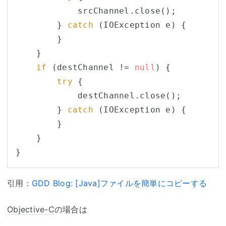
            srcChannel.close();

        } 
catch
 (IOException e) {

        }

    }

if
 (destChannel != 
null
) {

try
 {

            destChannel.close();

        } 
catch
 (IOException e) {

        }

    }

引用：
GDD Blog: [Java]ファイルを簡単にコピーする
Objective-C
の場合は